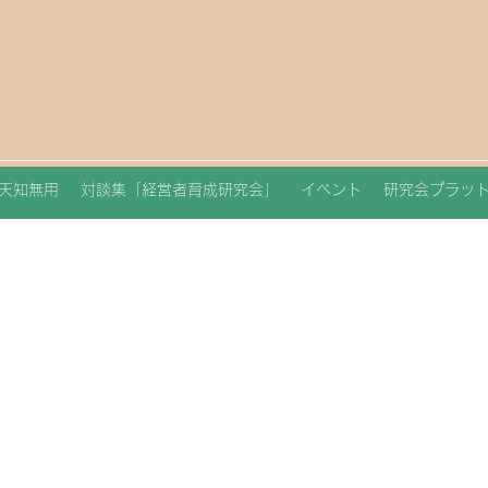
天知無用
対談集「経営者育成研究会」
イベント
研究会プラッ