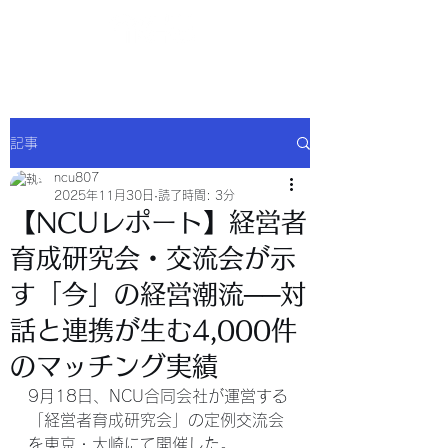
NCU合同会社
記事
ncu807
2025年11月30日
読了時間: 3分
【NCUレポート】経営者
育成研究会・交流会が示
す「今」の経営潮流──対
話と連携が生む4,000件
のマッチング実績
9月18日、NCU合同会社が運営する
「経営者育成研究会」の定例交流会
を東京・大崎にて開催した。