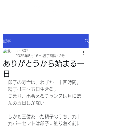
NCU合同会社
記事
ncu807
2025年8月16日
読了時間: 2分
ありがとうから始まる一
日
卵子の寿命は、わずか二十四時間。
精子は三〜五日生きる。
つまり、出会えるチャンスは月にほ
んの五日しかない。
しかも三億あった精子のうち、九十
九パーセントは卵子に辿り着く前に