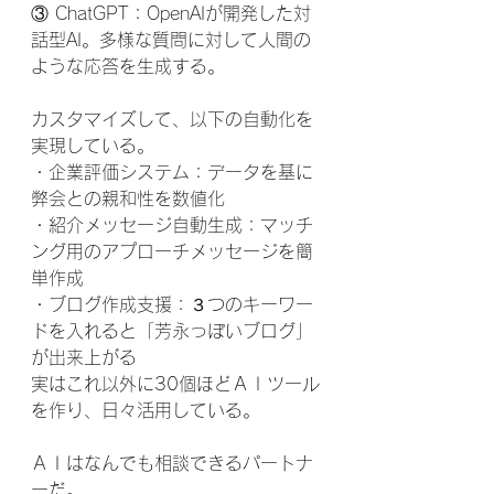
③ ChatGPT：OpenAIが開発した対
話型AI。多様な質問に対して人間の
ような応答を生成する。
カスタマイズして、以下の自動化を
実現している。
・企業評価システム：データを基に
弊会との親和性を数値化
・紹介メッセージ自動生成：マッチ
ング用のアプローチメッセージを簡
単作成
・ブログ作成支援：３つのキーワー
ドを入れると「芳永っぽいブログ」
が出来上がる
実はこれ以外に30個ほどＡＩツール
を作り、日々活用している。
ＡＩはなんでも相談できるパートナ
ーだ。