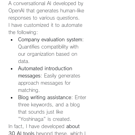
A conversational AI developed by 
OpenAI that generates human-like 
responses to various questions.
I have customized it to automate 
the following:
Company evaluation system
: 
Quantifies compatibility with 
our organization based on 
data.
Automated introduction 
messages
: Easily generates 
approach messages for 
matching.
Blog writing assistance
: Enter 
three keywords, and a blog 
that sounds just like 
"Yoshinaga" is created.
In fact, I have developed 
about 
30 AI tools
 beyond these, which I 