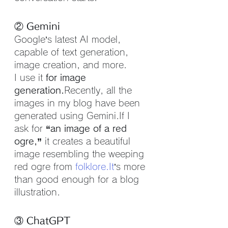
② Gemini
Google’s latest AI model, 
capable of text generation, 
image creation, and more.
I use it 
for image 
generation.
Recently, all the 
images in my blog have been 
generated using Gemini.If I 
ask for 
“an image of a red 
ogre,”
 it creates a beautiful 
image resembling the weeping 
red ogre from 
folklore.It
’s more 
than good enough for a blog 
illustration.
③ ChatGPT