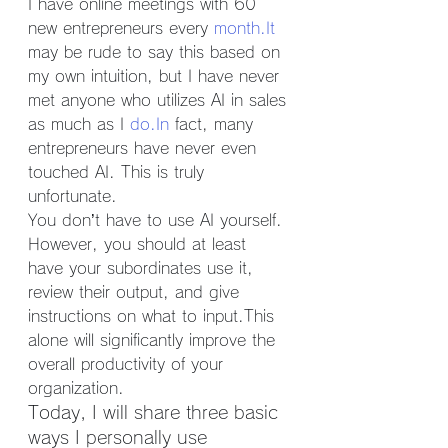
I have online meetings with 60 
new entrepreneurs every 
month.It
may be rude to say this based on 
my own intuition, but I have never 
met anyone who utilizes AI in sales 
as much as I 
do.In
 fact, many 
entrepreneurs have never even 
touched AI. This is truly 
unfortunate.
You don’t have to use AI yourself. 
However, you should at least 
have your subordinates use it, 
review their output, and give 
instructions on what to input.This 
alone will significantly improve the 
overall productivity of your 
organization.
Today, I will share three basic 
ways I personally use 