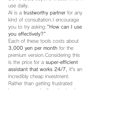
use daily.
AI is a 
trustworthy partner
 for any 
kind of consultation.I encourage 
you to try asking:
"How can I use 
you effectively?"
Each of these tools costs about 
3,000 yen per month
 for the 
premium version.Considering this 
is the price for a 
super-efficient 
assistant that works 24/7,
 it’s an 
incredibly cheap investment.
Rather than getting frustrated 
because you don’t understand 
how to use AI, approach it with 
love and make the most of it.
By the way, my grandchild is 
coming over today.And in my 
home, love is always abundant. ❤️