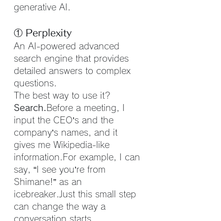
generative AI.
① Perplexity
An AI-powered advanced 
search engine that provides 
detailed answers to complex 
questions.
The best way to use it? 
Search.
Before a meeting, I 
input the CEO’s and the 
company’s names, and it 
gives me Wikipedia-like 
information.For example, I can 
say, “I see you’re from 
Shimane!” as an 
icebreaker.Just this small step 
can change the way a 
conversation starts.