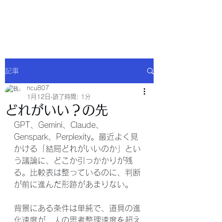
NCU合同会社
記事
ncu807
1月12日
読了時間: 1分
どれがいい？の先
GPT、Gemini、Claude、
Genspark、Perplexity。最近よく見
かける「結局どれがいいのか」とい
う議論に、どこか引っかかりが残
る。比較表は整っているのに、判断
が前に進んだ形跡があまりない。
背景にある条件は単純で、道具の進
化速度が、人の思考整理速度を超え