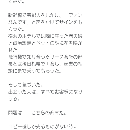
てみた。
新幹線で芸能人を見かけ、「ファン
なんです」と声をかけてサインをも
らった。
横浜のホテルでは隣に座った老夫婦
と政治談義とペットの話に花を咲か
せた。
飛行機で知り合ったリース会社の部
長とは後日札幌で再会し、起業の相
談にまで乗ってもらった。
そして気づいた。
出会った人は、すべてお客様になり
うる。
問題は――こちらの商材だ。
コピー機しか売るものがない時に、