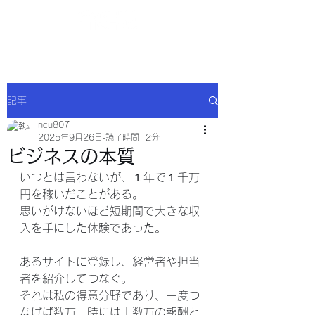
NCU合同会社
記事
ncu807
2025年9月26日
読了時間: 2分
ビジネスの本質
いつとは言わないが、１年で１千万
円を稼いだことがある。
思いがけないほど短期間で大きな収
入を手にした体験であった。
あるサイトに登録し、経営者や担当
者を紹介してつなぐ。
それは私の得意分野であり、一度つ
なげば数万、時には十数万の報酬と