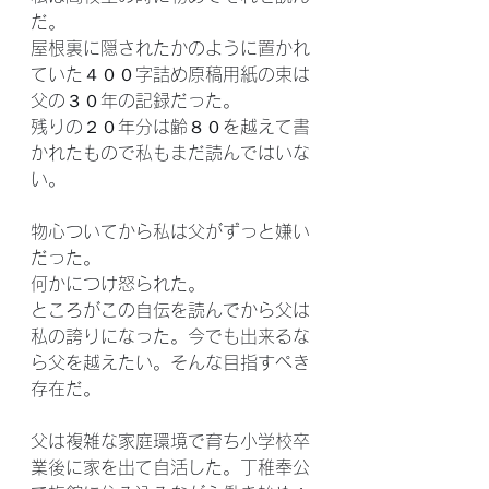
だ。
屋根裏に隠されたかのように置かれ
ていた４００字詰め原稿用紙の束は
父の３０年の記録だった。
残りの２０年分は齢８０を越えて書
かれたもので私もまだ読んではいな
い。
物心ついてから私は父がずっと嫌い
だった。
何かにつけ怒られた。
ところがこの自伝を読んでから父は
私の誇りになった。今でも出来るな
ら父を越えたい。そんな目指すぺき
存在だ。
父は複雑な家庭環境で育ち小学校卒
業後に家を出て自活した。丁稚奉公