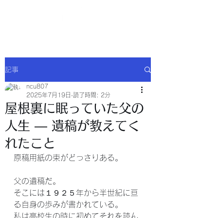
NCU合同会社
記事
ncu807
2025年7月19日
読了時間: 2分
屋根裏に眠っていた父の
人生 ― 遺稿が教えてく
れたこと
原稿用紙の束がどっさりある。
父の遺稿だ。
そこには１９２５年から半世紀に亘
る自身の歩みが書かれている。
私は高校生の時に初めてそれを読ん