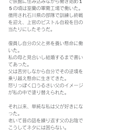
で旅館に住み込みながら働き始め１
５の頃は室蘭の軍需工場で働いた。
徴用され石川県の部隊で訓練し終戦
を迎え、上官のピストル自殺を目の
当たりにしたそうだ。
復員し自分の父と弟を養い懸命に働
いた。
私の母と見合いし結婚するまで書い
てあった。
父は苦労しなから自分でその逆境を
乗り越え懸命に生きてきた。
怒りっぽく口うるさい父のイメージ
が私の中で塗り替えられた。
それ以来、単純な私は父が好きにな
った。
老いて昔の話を繰り返す父のお陰で
こうしてネタには困らない。