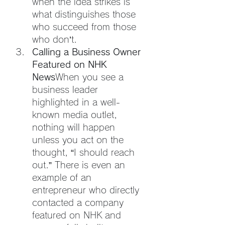
when the idea strikes is 
what distinguishes those 
who succeed from those 
who don’t.
Calling a Business Owner 
Featured on NHK 
News
When you see a 
business leader 
highlighted in a well-
known media outlet, 
nothing will happen 
unless you act on the 
thought, “I should reach 
out.” There is even an 
example of an 
entrepreneur who directly 
contacted a company 
featured on NHK and 