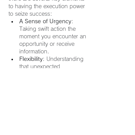
to having the execution power 
to seize success:
A Sense of Urgency
: 
Taking swift action the 
moment you encounter an 
opportunity or receive 
information.
Flexibility
: Understanding 
that unexpected 
connections and 
partnerships can create 
new business 
opportunities.
Perseverance
: Continuing 
to act even if the first 
attempt does not yield 
results.