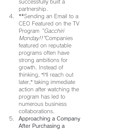
successfully built a 
partnership.
**Sending an Email to a 
CEO Featured on the TV 
Program 
"Gacchiri 
Monday!!"
Companies 
featured on reputable 
programs often have 
strong ambitions for 
growth. Instead of 
thinking, “I’ll reach out 
later,” taking immediate 
action after watching the 
program has led to 
numerous business 
collaborations.
Approaching a Company 
After Purchasing a 