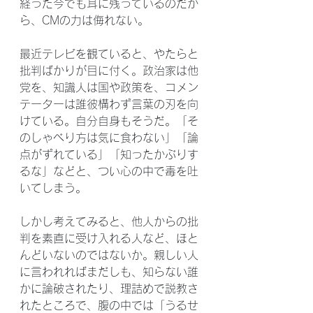
経った今でも耳に残っているのだか
ら、CMの力は侮れない。
最近テレビを観ていると、やたらと
批判ばかりが目に付く。政治家は他
党を、知識人は国や政策を、コメン
テーターは誰彼構わず言葉の刃を向
けている。自分自身もそうだ。「そ
のしゃべり方は気に食わない」「論
点がずれている」「知ったかぶりす
るな」などと、つい心の中で毒を吐
いてしまう。
しかし考えてみると、他人からの批
判を素直に受け入れる人など、ほと
んどいないのではないか。親しい人
に言われればまだしも、知らない誰
かに論破されたり、理詰めで説教さ
れたところで、腹の中では「うるせ