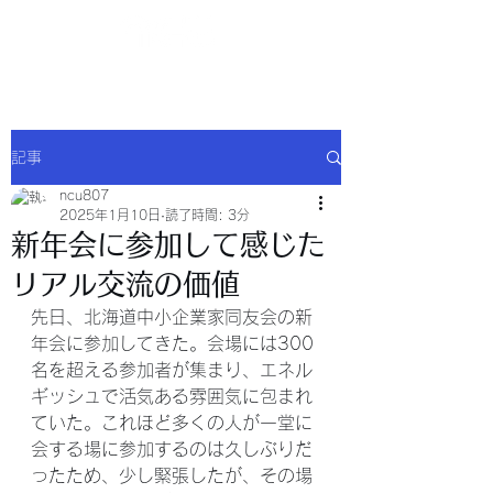
NCU合同会社
記事
ncu807
2025年1月10日
読了時間: 3分
新年会に参加して感じた
リアル交流の価値
先日、北海道中小企業家同友会の新
年会に参加してきた。会場には300
名を超える参加者が集まり、エネル
ギッシュで活気ある雰囲気に包まれ
ていた。これほど多くの人が一堂に
会する場に参加するのは久しぶりだ
ったため、少し緊張したが、その場