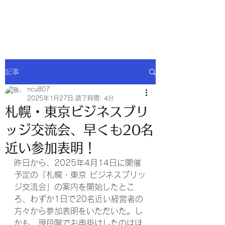
NCU合同会社
記事
ncu807
2025年1月27日
読了時間: 4分
札幌・東京ビジネスブリ
ッジ交流会、早くも20名
近い参加表明！
昨日から、2025年4月14日に開催
予定の「札幌・東京 ビジネスブリッ
ジ交流会」の案内を開始したとこ
ろ、わずか1日で20名近い経営者の
方々から参加表明をいただいた。し
かも、現段階でお声掛けしたのはほ