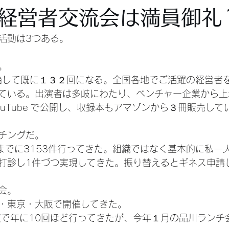
経営者交流会は満員御礼
活動は3つある。
。
ら開始して既に１３２回になる。全国各地でご活躍の経営者
ている。出演者は多岐にわたり、ベンチャー企業から上
uTube で公開し、収録本もアマゾンから３冊販売して
チングだ。
昨日までに3153件行ってきた。組織ではなく基本的に私一
打診し1件づつ実現してきた。振り替えるとギネス申請
会。
・東京・大阪で開催してきた。
程度で年に10回ほど行ってきたが、今年１月の品川ランチ