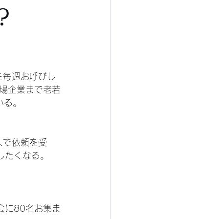
？
を毎週お呼びし
場企業まで老若
いる。
人で依頼を受
したくなる。
会に80名お集ま