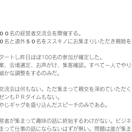
００名の経営者交流会を開催する。
０名と道外５０名をススキノにお集まりいただき親睦を
タートし昨日ほぼ100名の参加が確定した。
案、会場選定、お声がけ、集客確認。すべて一人でやり
細かな調整をするのみだ。
交流会は何もない。ただ集まって親交を深めていただく
ゼンもＰＲタイムもない。
やじギャグを盛り込んだスピーチのみである。
営者が集まって趣味の話に終始するわけがない。ビジネ
まって仕事の話にならないはずが無い。問題は誰が集ま