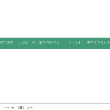
天知無用
対談集「経営者育成研究会」
イベント
研究会プラッ
4月4日
読了時間: 2分