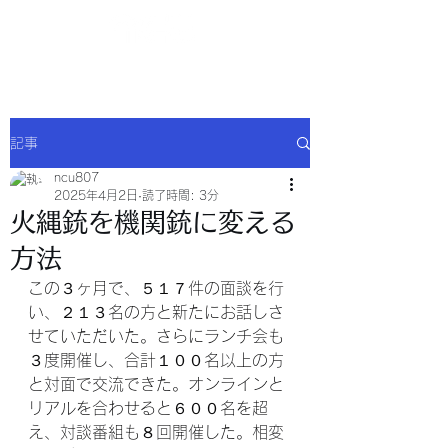
NCU合同会社
記事
ncu807
2025年4月2日
読了時間: 3分
火縄銃を機関銃に変える
方法
この３ヶ月で、５１７件の面談を行
い、２１３名の方と新たにお話しさ
せていただいた。さらにランチ会も
３度開催し、合計１００名以上の方
と対面で交流できた。オンラインと
リアルを合わせると６００名を超
え、対談番組も８回開催した。相変