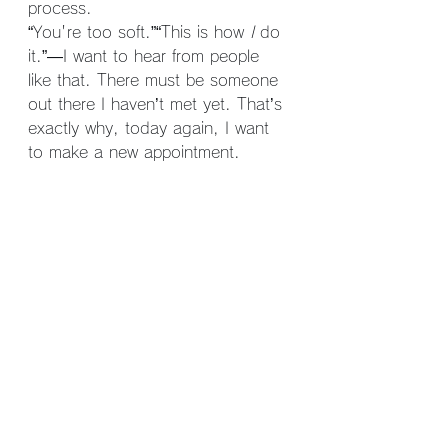
process.
“You're too soft.”“This is how 
I
 do 
it.”—I want to hear from people 
like that. There must be someone 
out there I haven’t met yet. That’s 
exactly why, today again, I want 
to make a new appointment.