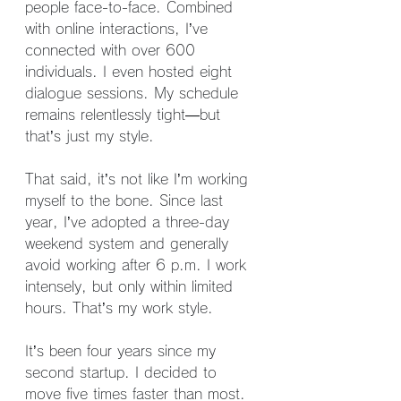
people face-to-face. Combined 
with online interactions, I’ve 
connected with over 600 
individuals. I even hosted eight 
dialogue sessions. My schedule 
remains relentlessly tight—but 
that’s just my style.
That said, it’s not like I’m working 
myself to the bone. Since last 
year, I’ve adopted a three-day 
weekend system and generally 
avoid working after 6 p.m. I work 
intensely, but only within limited 
hours. That’s my work style.
It’s been four years since my 
second startup. I decided to 
move five times faster than most. 