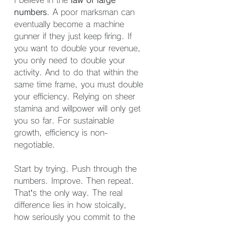
I believe in the 
law of large 
numbers
. A poor marksman can 
eventually become a machine 
gunner if they just keep firing. If 
you want to double your revenue, 
you only need to double your 
activity. And to do that within the 
same time frame, you must double 
your efficiency. Relying on sheer 
stamina and willpower will only get 
you so far. For sustainable 
growth, efficiency is non-
negotiable.
Start by trying. Push through the 
numbers. Improve. Then repeat. 
That’s the only way. The real 
difference lies in how stoically, 
how seriously you commit to the 