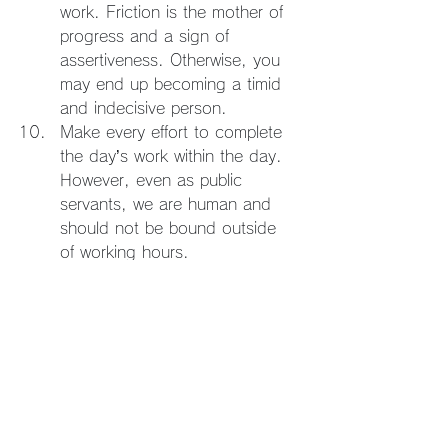
work. Friction is the mother of 
progress and a sign of 
assertiveness. Otherwise, you 
may end up becoming a timid 
and indecisive person.
Make every effort to complete 
the day’s work within the day. 
However, even as public 
servants, we are human and 
should not be bound outside 
of working hours.
If we replace "Fisheries 
Department" with "Our Company" 
and "Fishermen" with "Clients," 
these principles still apply today.
Whenever I feel lost, I reread 
these "Ten Precepts."The 
answers always seem to be within 