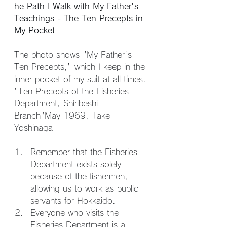
he Path I Walk with My Father's 
Teachings - The Ten Precepts in 
My Pocket
The photo shows "My Father's 
Ten Precepts," which I keep in the 
inner pocket of my suit at all times.
"Ten Precepts of the Fisheries 
Department, Shiribeshi 
Branch"May 1969, Take 
Yoshinaga
Remember that the Fisheries 
Department exists solely 
because of the fishermen, 
allowing us to work as public 
servants for Hokkaido.
Everyone who visits the 
Fisheries Department is a 