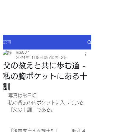
NCU合同会社
記事
ncu807
2024年11月8日
読了時間: 3分
父の教えと共に歩む道 -
私の胸ポケットにある十
訓
写真は常日頃　
私の背広の内ポケットに入っている
「父の十訓」である。
「後志支庁水産課十訓」　　  昭和４