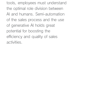
tools, employees must understand 
the optimal role division between 
AI and humans. Semi-automation 
of the sales process and the use 
of generative AI holds great 
potential for boosting the 
efficiency and quality of sales 
activities.
In the next post, I plan to delve 
into AI-driven methods for creating 
personalized emails and 
messages. I’ll share specific ways 
to tailor communication effectively 
for each customer.