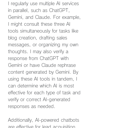
I regularly use multiple AI services 
in parallel, such as ChatGPT, 
Gemini, and Claude. For example, 
I might consult these three AI 
tools simultaneously for tasks like 
blog creation, drafting sales 
messages, or organizing my own 
thoughts. I may also verify a 
response from ChatGPT with 
Gemini or have Claude rephrase 
content generated by Gemini. By 
using these AI tools in tandem, I 
can determine which AI is most 
effective for each type of task and 
verify or correct AI-generated 
responses as needed.
Additionally, AI-powered chatbots 
are effective for lead acquisition 