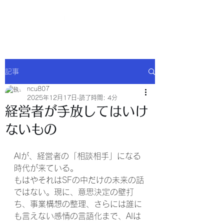
NCU合同会社
記事
ncu807
2025年12月17日
読了時間: 4分
経営者が手放してはいけ
ないもの
AIが、経営者の「相談相手」になる
時代が来ている。
もはやそれはSFの中だけの未来の話
ではない。現に、意思決定の壁打
ち、事業構想の整理、さらには誰に
も言えない感情の言語化まで、AIは