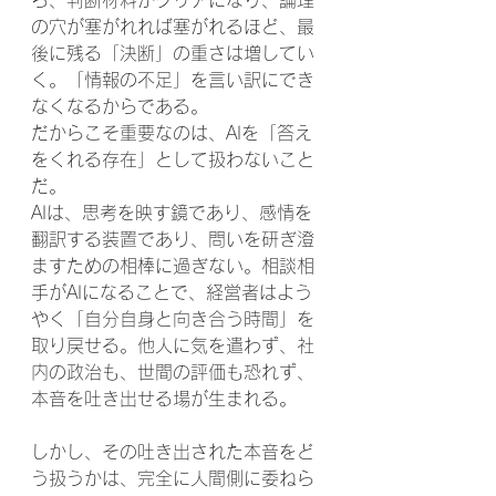
ろ、判断材料がクリアになり、論理
の穴が塞がれれば塞がれるほど、最
後に残る「決断」の重さは増してい
く。「情報の不足」を言い訳にでき
なくなるからである。
だからこそ重要なのは、AIを「答え
をくれる存在」として扱わないこと
だ。
AIは、思考を映す鏡であり、感情を
翻訳する装置であり、問いを研ぎ澄
ますための相棒に過ぎない。相談相
手がAIになることで、経営者はよう
やく「自分自身と向き合う時間」を
取り戻せる。他人に気を遣わず、社
内の政治も、世間の評価も恐れず、
本音を吐き出せる場が生まれる。
しかし、その吐き出された本音をど
う扱うかは、完全に人間側に委ねら