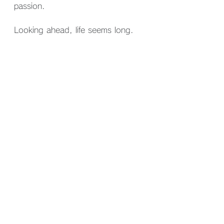
passion.
Looking ahead, life seems long. 
But when I look back, it feels 
short.I will keep my head up, raise 
my gaze just a little, and continue 
to run at full speed—always.