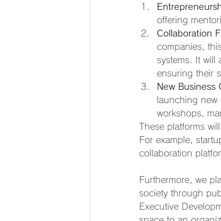
Entrepreneurs
offering mentor
Collaboration Fa
companies, this
systems. It will
ensuring their 
New Business 
launching new 
workshops, mar
These platforms will
For example, startup
collaboration platf
Furthermore, we plan
society through pub
Executive Developm
space to an organiz