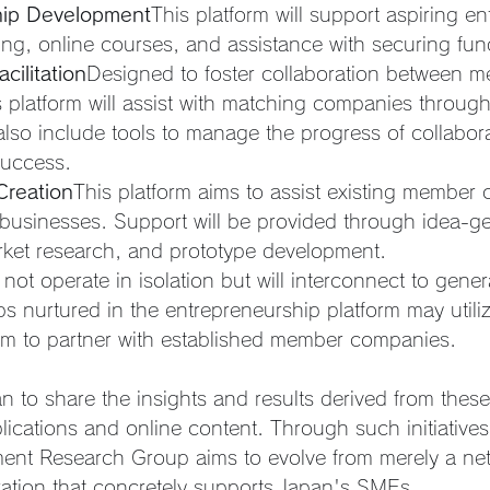
hip Development
This platform will support aspiring e
ing, online courses, and assistance with securing fun
cilitation
Designed to foster collaboration between 
 platform will assist with matching companies through
 also include tools to manage the progress of collabora
success.
Creation
This platform aims to assist existing member
businesses. Support will be provided through idea-ge
ket research, and prototype development.
 not operate in isolation but will interconnect to gene
s nurtured in the entrepreneurship platform may utiliz
orm to partner with established member companies.
 to share the insights and results derived from these a
lications and online content. Through such initiatives
ent Research Group aims to evolve from merely a ne
ation that concretely supports Japan's SMEs.