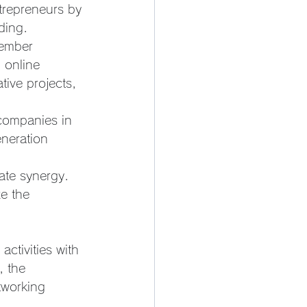
ntrepreneurs by 
ding.
member 
 online 
tive projects, 
 companies in 
neration 
rate synergy. 
e the 
ctivities with 
, the 
tworking 