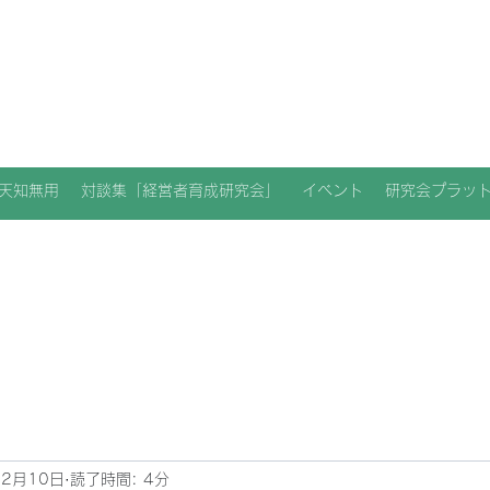
天知無用
対談集「経営者育成研究会」
イベント
研究会プラッ
12月10日
読了時間: 4分