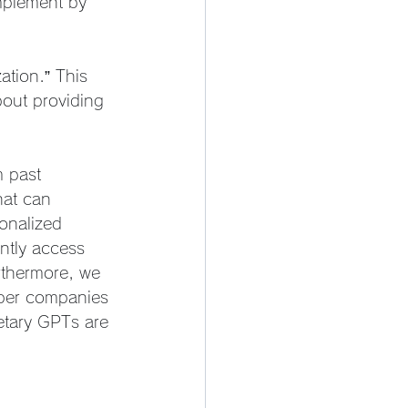
implement by 
ation.” This 
bout providing 
 past 
hat can 
onalized 
ntly access 
urthermore, we 
mber companies 
etary GPTs are 