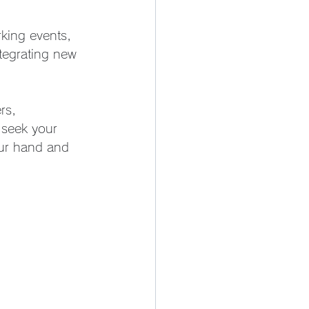
rking events, 
ntegrating new 
rs, 
 seek your 
our hand and 