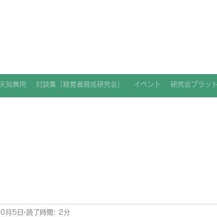
天知無用
対談集「経営者育成研究会」
イベント
研究会プラッ
10月5日
読了時間: 2分