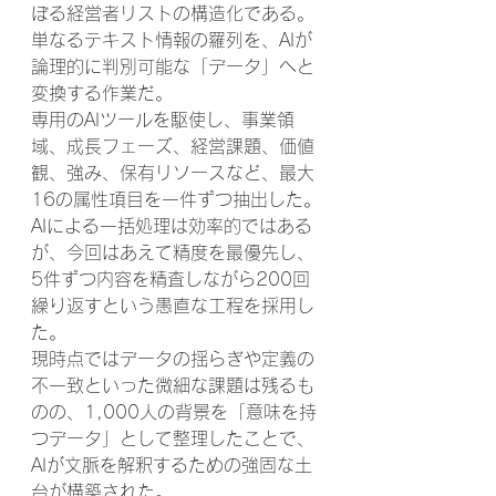
ぼる経営者リストの構造化である。
単なるテキスト情報の羅列を、AIが
論理的に判別可能な「データ」へと
変換する作業だ。
専用のAIツールを駆使し、事業領
域、成長フェーズ、経営課題、価値
観、強み、保有リソースなど、最大
16の属性項目を一件ずつ抽出した。
AIによる一括処理は効率的ではある
が、今回はあえて精度を最優先し、
5件ずつ内容を精査しながら200回
繰り返すという愚直な工程を採用し
た。
現時点ではデータの揺らぎや定義の
不一致といった微細な課題は残るも
のの、1,000人の背景を「意味を持
つデータ」として整理したことで、
AIが文脈を解釈するための強固な土
台が構築された。