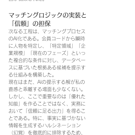
マッチングロジックの実装と
「信頼」の担保
次なる工程は、マッチングプロセス
のAI化である。会員コードから瞬時
に人物を特定し、「特定領域」「企
業規模」「現在のフェーズ」といっ
た複合的な条件に対し、データベー
スに基づいた根拠ある候補を提示す
る仕組みを構築した。
現在はまだ、AIの提示する解が私の
直感と乖離する場面も少なくない。
しかし、ここで重要なのは「優れた
知能」を作ることではなく、実務に
おいて「信頼に足る出力」を得るこ
とである。特に、事実に基づかない
情報を生成するハルシネーション
（幻覚）を徹底的に排除するため、