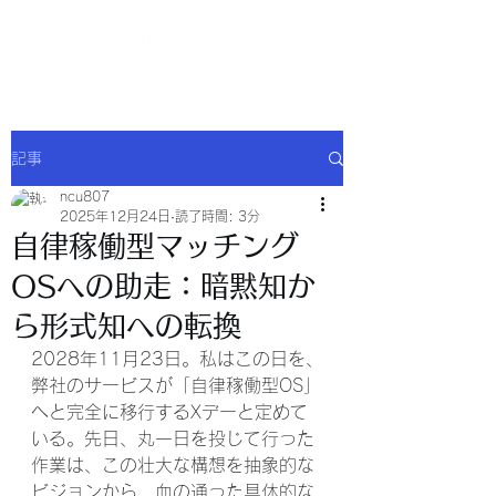
NCU合同会社
記事
ncu807
2025年12月24日
読了時間: 3分
自律稼働型マッチング
OSへの助走：暗黙知か
ら形式知への転換
2028年11月23日。私はこの日を、
弊社のサービスが「自律稼働型OS」
へと完全に移行するXデーと定めて
いる。先日、丸一日を投じて行った
作業は、この壮大な構想を抽象的な
ビジョンから、血の通った具体的な