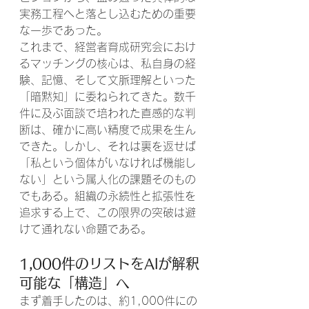
実務工程へと落とし込むための重要
な一歩であった。
これまで、経営者育成研究会におけ
るマッチングの核心は、私自身の経
験、記憶、そして文脈理解といった
「暗黙知」に委ねられてきた。数千
件に及ぶ面談で培われた直感的な判
断は、確かに高い精度で成果を生ん
できた。しかし、それは裏を返せば
「私という個体がいなければ機能し
ない」という属人化の課題そのもの
でもある。組織の永続性と拡張性を
追求する上で、この限界の突破は避
けて通れない命題である。
1,000件のリストをAIが解釈
可能な「構造」へ
まず着手したのは、約1,000件にの