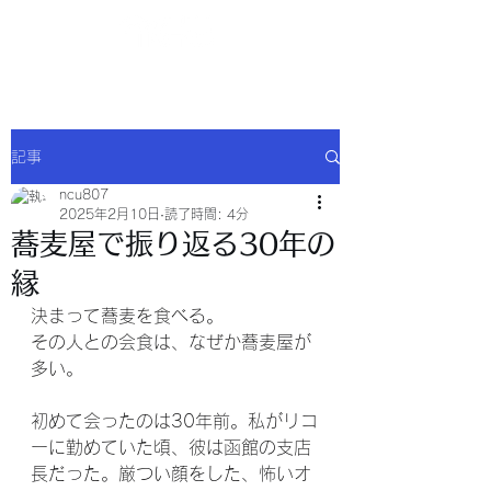
NCU合同会社
記事
ncu807
2025年2月10日
読了時間: 4分
蕎麦屋で振り返る30年の
縁
決まって蕎麦を食べる。
その人との会食は、なぜか蕎麦屋が
多い。
初めて会ったのは30年前。私がリコ
ーに勤めていた頃、彼は函館の支店
長だった。厳つい顔をした、怖いオ