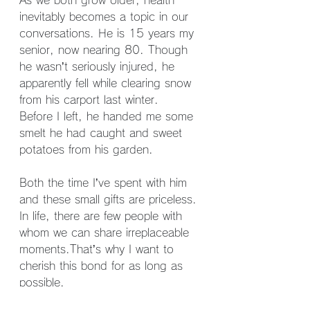
As we both grow older, health 
inevitably becomes a topic in our 
conversations. He is 15 years my 
senior, now nearing 80. Though 
he wasn’t seriously injured, he 
apparently fell while clearing snow 
from his carport last winter.
Before I left, he handed me some 
smelt he had caught and sweet 
potatoes from his garden.
Both the time I’ve spent with him 
and these small gifts are priceless.
In life, there are few people with 
whom we can share irreplaceable 
moments.That’s why I want to 
cherish this bond for as long as 
possible.