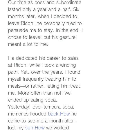
Our time as boss and subordinate 
lasted only a year and a half. Six 
months later, when I decided to 
leave Ricoh, he personally tried to 
persuade me to stay. In the end, I 
chose to leave, but his gesture 
meant a lot to me.
He dedicated his career to sales 
at Ricoh, while I took a winding 
path. Yet, over the years, I found 
myself frequently treating him to 
meals—or rather, letting him treat 
me. More often than not, we 
ended up eating soba.
Yesterday, over tempura soba, 
memories flooded 
back.How
 he 
came to see me a month after I 
lost my 
son.How
 we worked 