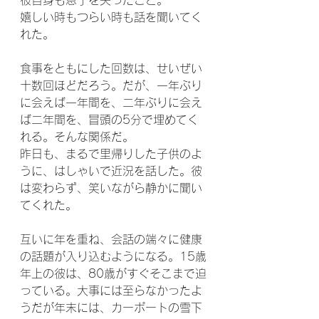
彼自身も息子を失ったこと。
嬉しい時もつらい時も話を聞いてく
れた。
食事をともにした回数は、せいぜい
十数回ほどだろう。だが、一年ぶり
に会えば一年間を、二年ぶりに会え
ば二年間を、冒頭の5分で埋めてく
れる。そんな関係だ。
昨日も、まるで里帰りした子供のよ
うに、はしゃいで近況を話した。彼
は変わらず、笑いながら静かに聞い
てくれた。
互いに年を重ね、会話の端々に健康
の話題が入り込むようになる。15歳
年上の彼は、80歳がすぐそこまで迫
っている。大事には至らなかったよ
うだが年末には、カーポートの雪下