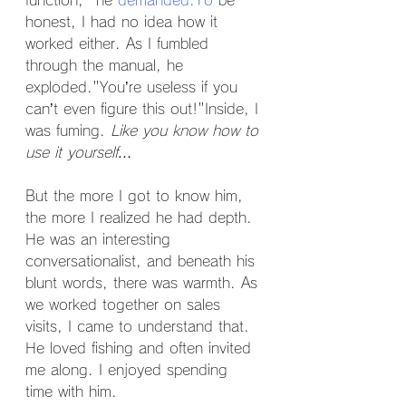
function," he 
demanded.To
 be 
honest, I had no idea how it 
worked either. As I fumbled 
through the manual, he 
exploded."You’re useless if you 
can’t even figure this out!"Inside, I 
was fuming. 
Like you know how to 
use it yourself…
But the more I got to know him, 
the more I realized he had depth. 
He was an interesting 
conversationalist, and beneath his 
blunt words, there was warmth. As 
we worked together on sales 
visits, I came to understand that. 
He loved fishing and often invited 
me along. I enjoyed spending 
time with him.