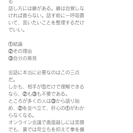
る
話し方には癖がある。癖は自覚しな
ければ直らない。話す前に一呼吸置
いて、言いたいことを整理するだけ
でいい。
①結論
②その理由
③自分の意見
会話に本当に必要なのはこの三点
だ。
しかも、相手が①だけで理解できる
なら、②も③も不要である。
ところが多くの人は③から語り始
め、②を並べ立て、肝心の①がわか
らなくなる。
オンライン会議で画面越しには笑顔
でも、裏では苛立ちを抑えて拳を握