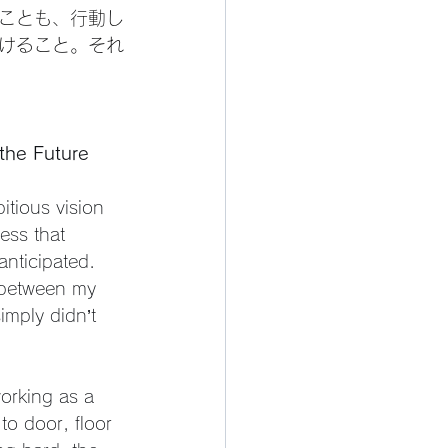
ことも、行動し
けること。それ
 the Future
itious vision 
ss that 
anticipated. 
 between my 
imply didn’t 
orking as a 
to door, floor 