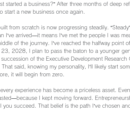
rst started a business?” After three months of deep refl
o start a new business once again.
ilt from scratch is now progressing steadily. “Steady” 
n I’ve arrived—it means I’ve met the people I was me
middle of the journey. I’ve reached the halfway point o
23, 2028, I plan to pass the baton to a younger gen
e succession of the Executive Development Research
. That said, knowing my personality, I’ll likely start s
, it will begin from zero.
every experience has become a priceless asset. Eve
 wasted—because I kept moving forward. Entrepreneursh
l you succeed. That belief is the path I’ve chosen and