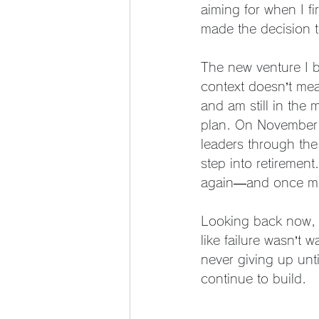
aiming for when I fi
made the decision t
The new venture I bu
context doesn’t mea
and am still in the 
plan. On November 
leaders through th
step into retirement
again—and once more
Looking back now, 
like failure wasn’t
never giving up unti
continue to build.