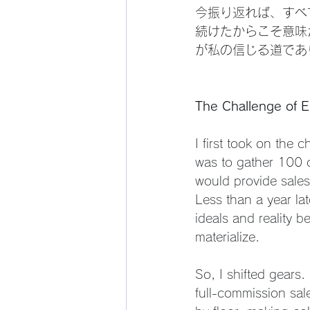
今振り返れば、すべ
続けたからこそ意味
が私の信じる道であ
The Challenge of E
I first took on the 
was to gather 100 
would provide sales
Less than a year la
ideals and reality b
materialize.
So, I shifted gears
full-commission sale