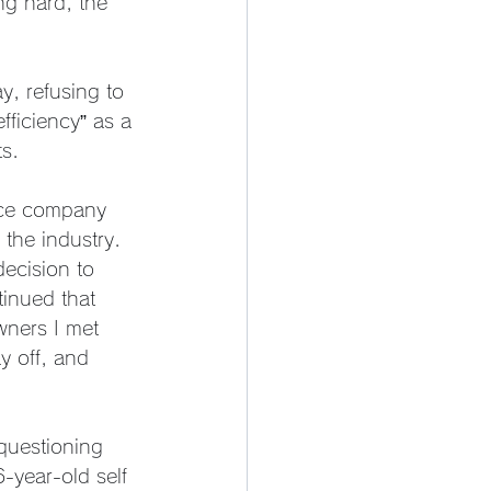
ng hard, the 
y, refusing to 
fficiency” as a 
ts.
nce company 
the industry. 
ecision to 
inued that 
wners I met 
y off, and 
questioning 
-year-old self 