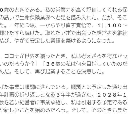
０歳のときである。私の営業力を高く評価してくれる保
の誘いで生命保険業界へと足を踏み入れた。だが、そこ
た。二年経つ頃、一からやり直す覚悟で、１日１００〜
間ひたすら続けた。取れたアポで出会った経営者を継続
結び、やがて安定した業績を築けるようになった。
、コロナが世界を覆ったとき、私は考えざるを得なかっ
いのだろうか？」「３６歳の私は何を目指していたのだ
んだ。そして、再び起業することを決意した。
げた事業は順調に進んでいる。順調とは予定した通り出
年計画の折り返しとなる３年半が過ぎた。２０２８年１
会を若い経営者に事業承継し、私は引退する予定である
か新しいことを始めるだろう。そして、そのときもまた