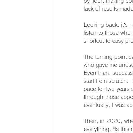
by floor, making col
lack of results made 
Looking back, it’s 
listen to those who
shortcut to easy pro
The turning point 
who gave me unusuall
Even then, success 
start from scratch.
pace for two years s
through those appoi
eventually, I was ab
Then, in 2020, whe
everything. “Is thi