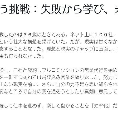
う挑戦：失敗から学び、
戦したのは３６歳のときである。ネット上に１００社・
という壮大な構想を掲げていた。だが、現実は甘くなか
念することとなった。理想と現実のギャップに直面し、
果も得られなかった。
換し、三社と契約しフルコミッションの営業代行を始め
を一軒ずつ訪ねては飛び込み営業を繰り返した。努力し
出ない現実を前に、さらに自分の力不足を思い知らされ
変なところで自分の我を通そうとしたり真剣に意見して
続して仕事を進めず、楽して儲かることを「効率化」だ