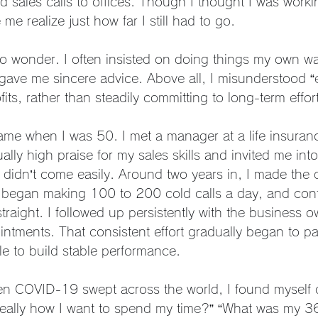
d sales calls to offices. Though I thought I was worki
me realize just how far I still had to go.
no wonder. I often insisted on doing things my own wa
 gave me sincere advice. Above all, I misunderstood “e
fits, rather than steadily committing to long-term effor
came when I was 50. I met a manager at a life insura
y high praise for my sales skills and invited me into 
didn’t come easily. Around two years in, I made the d
 I began making 100 to 200 cold calls a day, and cont
traight. I followed up persistently with the business o
ntments. That consistent effort gradually began to pa
le to build stable performance.
n COVID-19 swept across the world, I found myself 
s really how I want to spend my time?” “What was my 36