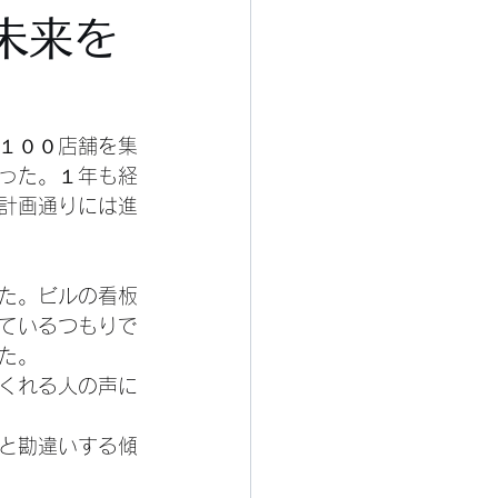
未来を
１００店舗を集
った。１年も経
計画通りには進
た。ビルの看板
ているつもりで
た。
くれる人の声に
と勘違いする傾