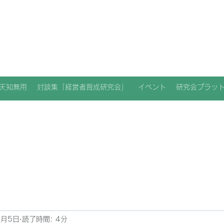
天知無用
対談集「経営者育成研究会」
イベント
研究会プラッ
4月5日
読了時間: 4分