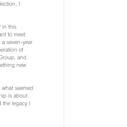
ection, I 
in this 
ant to meet 
f a seven-year 
eration of 
 Group, and 
omething new 
n what seemed 
ip is about 
 the legacy I 