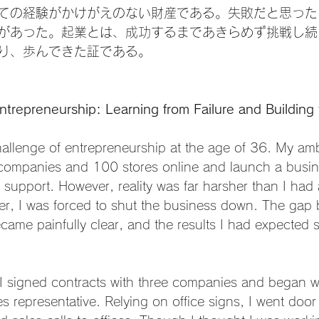
ての経験がかけがえのない財産である。失敗だと思った
があった。起業とは、成功するまであきらめず挑戦し続
り、歩んできた証である。
ntrepreneurship: Learning from Failure and Building
challenge of entrepreneurship at the age of 36. My amb
companies and 100 stores online and launch a busine
 support. However, reality was far harsher than I had 
ter, I was forced to shut the business down. The gap
ecame painfully clear, and the results I had expected s
. I signed contracts with three companies and began w
s representative. Relying on office signs, I went door 