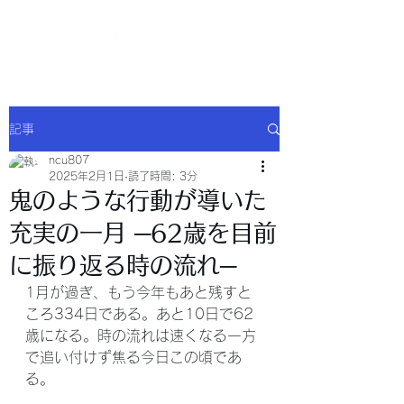
NCU合同会社
記事
ncu807
2025年2月1日
読了時間: 3分
鬼のような行動が導いた
充実の一月 ─62歳を目前
に振り返る時の流れ─
1月が過ぎ、もう今年もあと残すと
ころ334日である。あと10日で62
歳になる。時の流れは速くなる一方
で追い付けず焦る今日この頃であ
る。