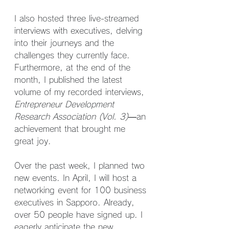
I also hosted three live-streamed 
interviews with executives, delving 
into their journeys and the 
challenges they currently face. 
Furthermore, at the end of the 
month, I published the latest 
volume of my recorded interviews, 
Entrepreneur Development 
Research Association (Vol. 3)
—an 
achievement that brought me 
great joy.
Over the past week, I planned two 
new events. In April, I will host a 
networking event for 100 business 
executives in Sapporo. Already, 
over 50 people have signed up. I 
eagerly anticipate the new 