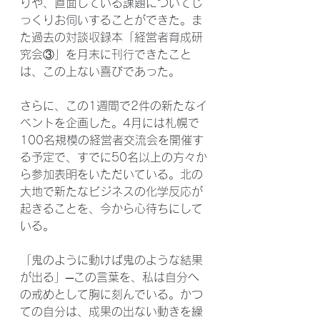
りや、直面している課題についてじ
っくりお伺いすることができた。ま
た過去の対談収録本「経営者育成研
究会③」を月末に刊行できたこと
は、この上ない喜びであった。
さらに、この1週間で2件の新たなイ
ベントを企画した。4月には札幌で
100名規模の経営者交流会を開催す
る予定で、すでに50名以上の方々か
ら参加表明をいただいている。北の
大地で新たなビジネスの化学反応が
起きることを、今から心待ちにして
いる。
「鬼のように動けば鬼のような結果
が出る」─この言葉を、私は自分へ
の戒めとして胸に刻んでいる。かつ
ての自分は、成果の出ない動きを繰