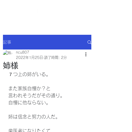
NCU合同会社
記事
ncu807
2022年1月25日
読了時間: 2分
姉様
７つ上の姉がいる。
また家族自慢か？と
言われそうだがその通り。
自慢に他ならない。
姉は信念と努力の人だ。
歯医者になりたくて