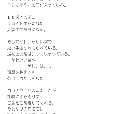
そして米やお菓子が入っている。
５０過ぎの弟に
まるで郷里を離れた
大学生の気分になる。
そしてかわいらしい字で
短い手紙が添えられている。
最初と最後はいつも決まっている。
「かわいい弟へ・・・・
　・・・・美しい姉より」
還暦を越えても
茶目っ気たっぷりだ。
コロナでご無沙汰だったが
札幌に来るたびに
ご飯をご馳走してくれる。
それなりの有名店に