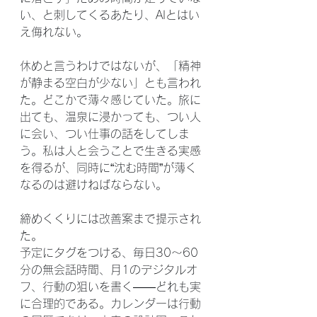
い、と刺してくるあたり、AIとはい
え侮れない。
休めと言うわけではないが、「精神
が静まる空白が少ない」とも言われ
た。どこかで薄々感じていた。旅に
出ても、温泉に浸かっても、つい人
に会い、つい仕事の話をしてしま
う。私は人と会うことで生きる実感
を得るが、同時に“沈む時間”が薄く
なるのは避けねばならない。
締めくくりには改善案まで提示され
た。
予定にタグをつける、毎日30〜60
分の無会話時間、月1のデジタルオ
フ、行動の狙いを書く——どれも実
に合理的である。カレンダーは行動