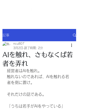
NCU合同会社
記事
ncu807
3月2日
読了時間: 2分
AIを触れ、さもなくば若
者を弄れ
経営者はAIを触れ。
触れないのであれば、AIを触れる若
者を側に置け。
それだけの話である。
「うちは若手がAIをやっている」