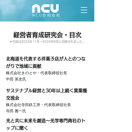
NCU合同会社
経営者育成研究会​・目次
​＊対談は2023年11月〜2024年9月に収録されました。
北海道を代表する洋菓子店が人とのつな
がりで地域に貢献
株式会社きのとや・代表取締役社長
中田 英史氏
サステナブル経営と30年以上続く異業種
交流会
株式会社寺田鉄工所・代表取締役社長
寺田 雅一氏
光と共に未来を創造〜光学専門商社のト
ップに聞く