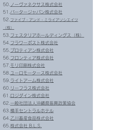
50.
ノーヴァネクサス株式会社
51.
バータージャパン株式会社
52.
ファイブ・アンド・ミライアソシエイツ
（株）
53.
フェスタリアホールディングス（株）
54.
フラワーポスト株式会社
55.
プロティアン株式会社
56.
フロンティア株式会社
57.
モリ印刷株式会社
58.
ユーロモータース株式会社
59.
ライトアーム株式会社
60.
リーフラス株式会社
61.
ロジダイン株式会社
62.
一般社団法人沖縄県振興政策協会
63.
横手セントラルホテル
64.
乙川畜産食品株式会社
65.
株式会社 B.L.S.