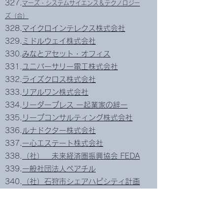
327.
マーズ・システムサイエンス＆テクノロジー
ズ（合）
328.
マイクロインテレクス株式会社
329.
ミドルウェイ株式会社
330.
みなとアセット・オフィス
331.
ユニバーサリー電工株式会社
332.
ライズクロス株式会社
333.
リアルワン株式会社
334.
リーダープレス ー起業家の絆ー
335.
リープコンサルティング株式会社
336.
ルナドクター株式会社
337.
一心エステート株式会社
338.
（社） 未来経済圏振興協会 FEDA
339.
一般社団法人ペアチル
340.
（社）石狩市シェアハピシティ計画
341.
一般社団法人日本女子会協会
342.
沖縄大家の会
343.
確定拠出年金創造機構