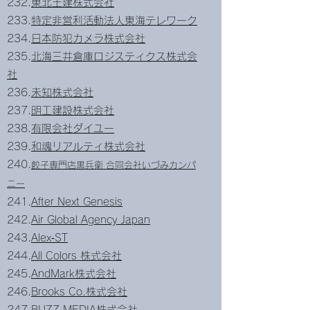
232.
東北土建株式会社
233.
特定非営利活動法人東海テレワーク
234.
日本防犯カメラ株式会社
235.
北海三井倉庫ロジスティクス株式会
社
236.
未知株式会社
237.
明工建設株式会社
238.
有限会社ダイユー
239.
和魂リアルティ株式会社
240.
餃子専門店黒兵衛 合同会社いづみカンパ
ニー
241.
After Next Genesis
242.
Air Global Agency Japan
243.
Alex‐ST
244.
All Colors 株式会社
245.
AndMark株式会社
246.
Brooks Co.株式会社
247.
BUZZ MEDIA株式会社