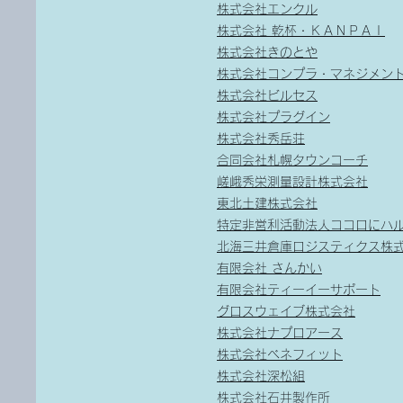
株式会社エンクル
株式会社 乾杯・ＫＡＮＰＡＩ
株式会社きのとや
株式会社コンプラ・マネジメン
株式会社ビルセス
株式会社プラグイン
株式会社秀岳荘
合同会社札幌タウンコーチ
嵯峨秀栄測量設計株式会社
東北土建株式会社
特定非営利活動法人ココロにハ
北海三井倉庫ロジスティクス株
有限会社 さんかい
有限会社ティーイーサポート
グロスウェイブ株式会社
株式会社ナプロアース
株式会社ベネフィット
株式会社深松組
株式会社石井製作所