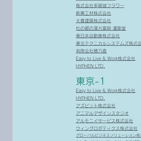
株式会社多賀城フラワー
新興工材株式会社
大貫建築株式会社
杜の都の漢方薬局 運龍堂
東日本自動車株式会社
東北テクニカルシステムズ株式
有限会社穂乃香
Easy to Live & Work株式会社
HYPHEN LTD.
東京-1
Easy to Live & Work株式会社
HYPHEN LTD.
アズビット株式会社
アニマルデザインスタジオ
アルモニイサービス株式会社
ウィングロボティクス株式会社
グローバルビジネスソリューション株