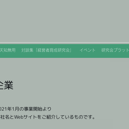
天知無用
対談集「経営者育成研究会」
イベント
研究会プラッ
企業
021年1月の事業開始より
社名とWebサイトをご紹介しているものです。