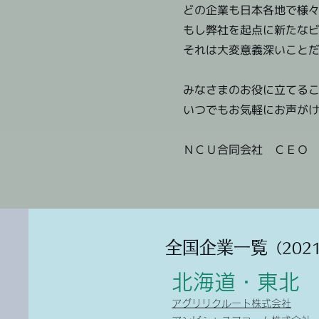
どの企業も日本各地で様
もし弊社を起点に新たな
それは大変意義深いこと
みなさまのお役に立てる
いつでもお気軽にお声が
ＮＣＵ合同会社 ＣＥＯ 
全国企業一覧
（
202
北海道・東北
アグリリクルート株式会社