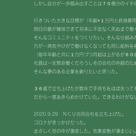
しかし自分が一歩踏み出すことは７０億分のイチ
行きついた大きな目標が「年齢×１万円と終身雇
明日の飯が確保できて将来に不安なく死ぬまで働
そんなコミュニティをつくりたい。そんな仕組み
万が一病気やけがで働けなくなっても同じ給料を
（毎年年齢と共に１万円づつ月給は上がるが６０
社員は一生懸命働くだろうしその会社の存続のた
そんな夢のある企業を創りたいと思った。
３６歳で立ち上げたが数年で手持ちをほぼ失って
だから一度あきらめかけていた。できるわけがな
2020.9.29 ＮＣＵ合同会社を立ち上げた。
コロナがきっかけだった。
まさしく世の中が激変した。気象変動が凄まじい