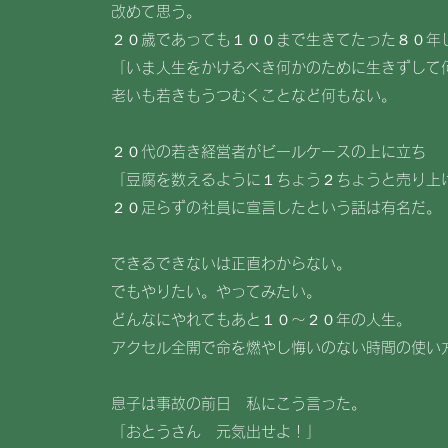
改めて思う。
２０歳であっても１００まで生きてたった８０年
「いま人生をかけるべき何かのために生きずして
老いも若きもうつむくことなど何もない。
２０代の若き経営者がビールケースの上に立ち
「豆腐を数えるように１ちょう２ちょうと売り上
２０足らずの社員に宣言したという話は有名だ。
できるできないは正直わからない。
でもやりたい。やってみたい。
どんなにやれてもあと１０～２０年の人生。
アクセル全開で命を燃やし悔いのない時間の使い
息子は事故の前日 私にこう言った。
「おとうさん 元気出せよ！」