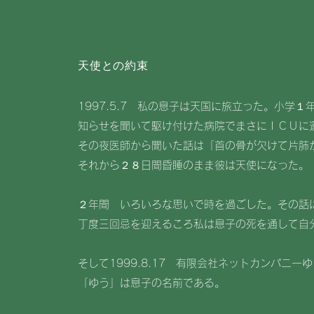
天使との約束
1997.5.7 私の息子は天国に旅立った。小学
知らせを聞いて駆け付けた病院でまさにＩＣＵに
その夜医師から聞いた話は「首の骨が欠けて片肺
それから２８日間昏睡のまま彼は天使になった。
２年間 いろいろな思いで時を過ごした。その話
丁度三回忌を迎えるころ私は息子の死を通して自
そして1999.8.17 有限会社ネットカンパニー
「ゆう」は息子の名前である。