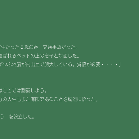
１年生たった６歳の春 交通事故だった。
運ばれるベットの上の息子と対面した。
がつぶれ脳が内出血で肥大している。覚悟が必要・・・・」
はここでは割愛しよう。
分の人生もまた有限であることを痛烈に悟った。
ゆう を設立した。