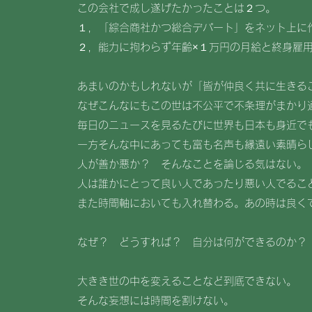
この会社で成し遂げたかったことは２つ。
１，「綜合商社かつ総合デパート」をネット上に
２，能力に拘わらず年齢×１万円の月給と終身雇
あまいのかもしれないが「皆が仲良く共に生きる
なぜこんなにもこの世は不公平で不条理がまかり
毎日のニュースを見るたびに世界も日本も身近で
一方そんな中にあっても富も名声も縁遠い素晴ら
人が善か悪か？ そんなことを論じる気はない。
人は誰かにとって良い人であったり悪い人でるこ
また時間軸においても入れ替わる。あの時は良く
なぜ？ どうすれば？ 自分は何ができるのか？
大きき世の中を変えることなど到底できない。
そんな妄想には時間を割けない。