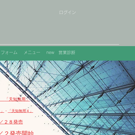
ログイン
トフォーム
メニュー
new 営業診断
集
「天知無用」
３」
・
「天知無用４」
／２８発売
／２発売開始