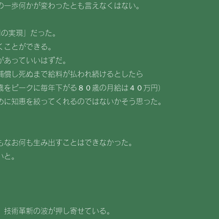
の一歩何かが変わったとも言えなくはない。
用の実現」だった。
くことができる。
があっていいはずだ。
補償し死ぬまで給料が払われ続けるとしたら
歳をピークに毎年下がる８０歳の月給は４０万円）
めに知恵を絞ってくれるのではないかそう思った。
もなお何も生み出すことはできなかった。
いと。
。技術革新の波が押し寄せている。