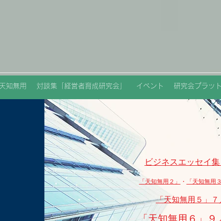
天知無用
対談集「経営者育成研究会」
イベント
研究会プラッ
ビジネスエッセイ
「天知無用２」
・
「天知無用
「天知無用５」７
「天知無用６」９