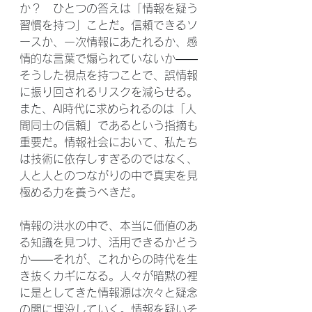
か？　ひとつの答えは「情報を疑う
習慣を持つ」ことだ。信頼できるソ
ースか、一次情報にあたれるか、感
情的な言葉で煽られていないか——
そうした視点を持つことで、誤情報
に振り回されるリスクを減らせる。
また、AI時代に求められるのは「人
間同士の信頼」であるという指摘も
重要だ。情報社会において、私たち
は技術に依存しすぎるのではなく、
人と人とのつながりの中で真実を見
極める力を養うべきだ。
情報の洪水の中で、本当に価値のあ
る知識を見つけ、活用できるかどう
か——それが、これからの時代を生
き抜くカギになる。人々が暗黙の裡
に是としてきた情報源は次々と疑念
の闇に埋没していく。情報を疑いそ