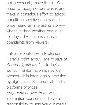
not necessarily make it true. We 
need to recognize our biases and 
make a conscious effort to adopt 
a multi-perspective approach. I 
once heard an interesting story—
whenever bad weather continues 
for days, TV stations receive 
complaints from viewers.
I also resonated with Professor 
Harari’s point about 
"the impact of 
AI and algorithms."
 In today’s 
world, misinformation is not just 
present—it is intentionally amplified 
by algorithms. Since social media 
platforms prioritize 
engagement
 over 
truth
, we, as 
information consumers, have a 
responsibility to improve our media 