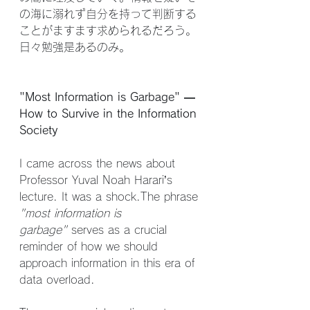
の海に溺れず自分を持って判断する
ことがますます求められるだろう。
日々勉強是あるのみ。
"Most Information is Garbage" — 
How to Survive in the Information 
Society
I came across the news about 
Professor Yuval Noah Harari’s 
lecture. It was a shock.The phrase 
"most information is 
garbage"
 serves as a crucial 
reminder of how we should 
approach information in this era of 
data overload.