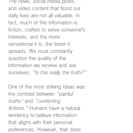
The news, social media posts, 
and video content that flood our 
daily lives are not all valuable. In 
fact, much of this information is 
fiction, crafted to serve someone’s 
interests, and the more 
sensational it is, the faster it 
spreads. We must constantly 
question the quality of the 
information we receive and ask 
ourselves, 
"Is this really the truth?"
One of the most striking ideas was 
the contrast between 
"painful 
truths"
 and 
"comforting 
fictions."
 Humans have a natural 
tendency to believe information 
that aligns with their personal 
preferences. However, that does 