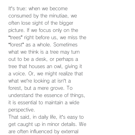
It’s true: when we become 
consumed by the minutiae, we 
often lose sight of the bigger 
picture. If we focus only on the 
“trees” right before us, we miss the 
“forest” as a whole. Sometimes 
what we think is a tree may turn 
out to be a desk, or perhaps a 
tree that houses an owl, giving it 
a voice. Or, we might realize that 
what we’re looking at isn’t a 
forest, but a mere grove. To 
understand the essence of things, 
it is essential to maintain a wide 
perspective.
That said, in daily life, it’s easy to 
get caught up in minor details. We 
are often influenced by external 