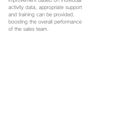
improvement based on individual 
activity data, appropriate support 
and training can be provided, 
boosting the overall performance 
of the sales team.
MCP is a powerful tool that blends 
human creativity with AI analytical 
capabilities. Leveraging this 
innovation will transform sales into 
more strategic, efficient, and 
customer-centric activities. I am 
eager to witness this 
transformation and to actively 
embrace it, unlocking new 
possibilities in the field of sales.